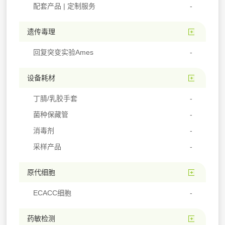
配套产品 | 定制服务
遗传毒理
回复突变实验Ames
设备耗材
丁腈/乳胶手套
菌种保藏管
消毒剂
采样产品
原代细胞
ECACC细胞
药敏检测