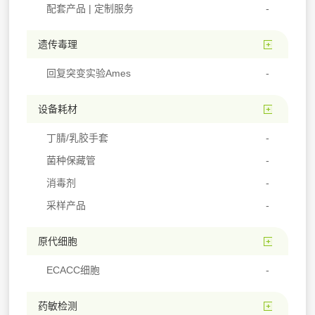
配套产品 | 定制服务
遗传毒理
回复突变实验Ames
设备耗材
丁腈/乳胶手套
菌种保藏管
消毒剂
采样产品
原代细胞
ECACC细胞
药敏检测