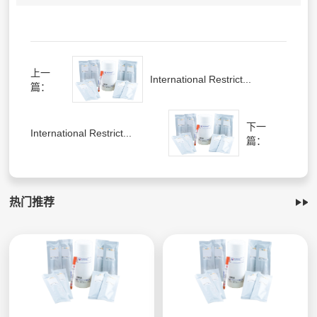
上一
International Restrict...
篇：
下一
International Restrict...
篇：
热门推荐