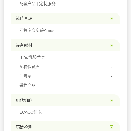
配套产品 | 定制服务
遗传毒理
回复突变实验Ames
设备耗材
丁腈/乳胶手套
菌种保藏管
消毒剂
采样产品
原代细胞
ECACC细胞
药敏检测