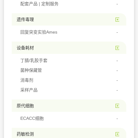
配套产品 | 定制服务
遗传毒理
回复突变实验Ames
设备耗材
丁腈/乳胶手套
菌种保藏管
消毒剂
采样产品
原代细胞
ECACC细胞
药敏检测