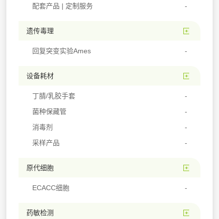
配套产品 | 定制服务
遗传毒理
回复突变实验Ames
设备耗材
丁腈/乳胶手套
菌种保藏管
消毒剂
采样产品
原代细胞
ECACC细胞
药敏检测