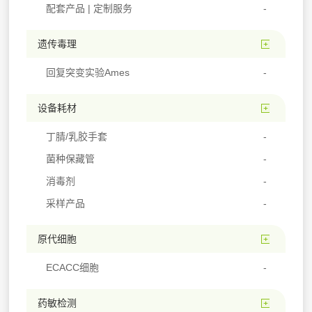
配套产品 | 定制服务
遗传毒理
回复突变实验Ames
设备耗材
丁腈/乳胶手套
菌种保藏管
消毒剂
采样产品
原代细胞
ECACC细胞
药敏检测