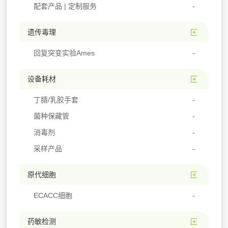
配套产品 | 定制服务
遗传毒理
回复突变实验Ames
设备耗材
丁腈/乳胶手套
菌种保藏管
消毒剂
采样产品
原代细胞
ECACC细胞
药敏检测