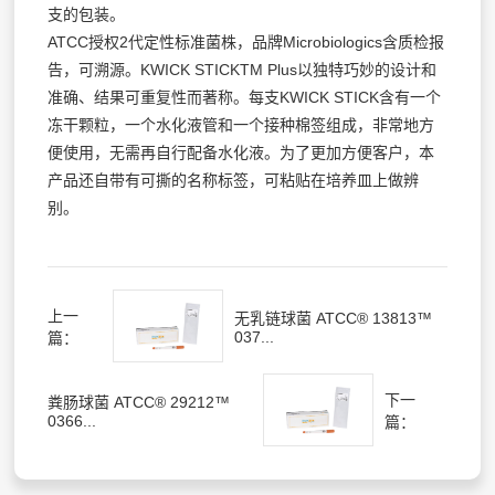
支的包装。
ATCC授权2代定性标准菌株，品牌Microbiologics含质检报
告，可溯源。KWICK STICKTM Plus以独特巧妙的设计和
准确、结果可重复性而著称。每支KWICK STICK含有一个
冻干颗粒，一个水化液管和一个接种棉签组成，非常地方
便使用，无需再自行配备水化液。为了更加方便客户，本
产品还自带有可撕的名称标签，可粘贴在培养皿上做辨
别。
上一
无乳链球菌 ATCC® 13813™
037...
篇：
下一
粪肠球菌 ATCC® 29212™
0366...
篇：