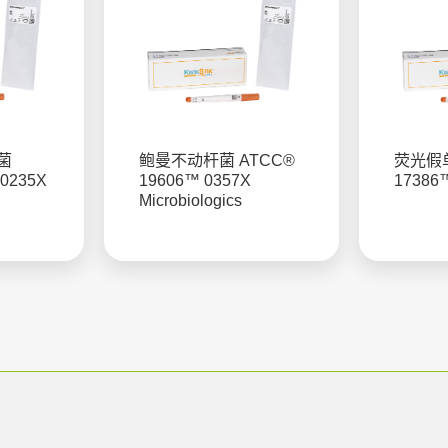
菌
鲍曼不动杆菌 ATCC®
荧光假单
0235X
19606™ 0357X
17386
Microbiologics