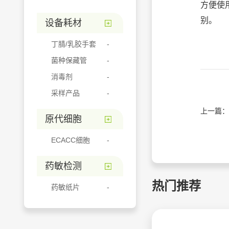
方便使
别。
设备耗材
丁腈/乳胶手套
菌种保藏管
消毒剂
采样产品
上一篇：
原代细胞
ECACC细胞
药敏检测
热门推荐
药敏纸片