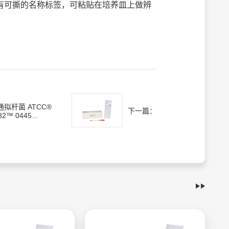
有可撕的名称标签，可粘贴在培养皿上做辨
通拟杆菌 ATCC®
下一篇：
82™ 0445...