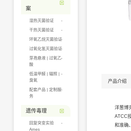
案
湿热灭菌验证
干热灭菌验证
环氧乙烷灭菌验证
过氧化氢灭菌验证
芽孢悬液 | 过氧乙
酸
低温甲醛 | 辐照 |
臭氧
产品介绍
配套产品 | 定制服
务
洋葱博克
遗传毒理
ATCC
回复突变实验
和准确
Ames