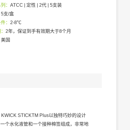
系列：
ATCC | 定性 | 2代 | 5支装
：
5支/盒
条件：
2-8℃
期：
2年，保证到手有效期大于8个月
：
美国
WICK STICKTM Plus以独特巧妙的设计
粒，一个水化液管和一个接种棉签组成，非常地