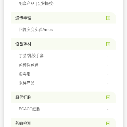
配套产品 | 定制服务
遗传毒理
回复突变实验Ames
设备耗材
丁腈/乳胶手套
菌种保藏管
消毒剂
采样产品
原代细胞
ECACC细胞
药敏检测