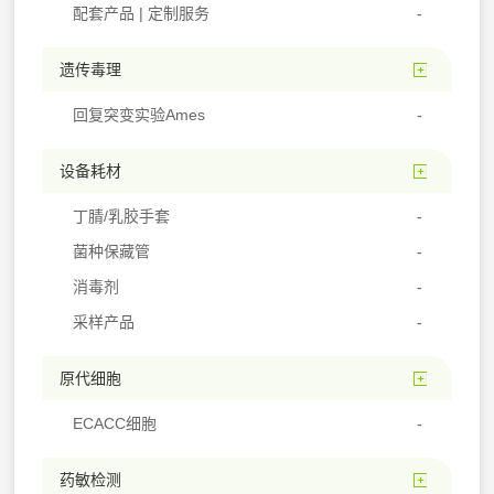
配套产品 | 定制服务
遗传毒理
回复突变实验Ames
设备耗材
丁腈/乳胶手套
菌种保藏管
消毒剂
采样产品
原代细胞
ECACC细胞
药敏检测