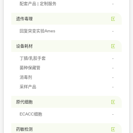
配套产品 | 定制服务
遗传毒理
回复突变实验Ames
设备耗材
丁腈/乳胶手套
菌种保藏管
消毒剂
采样产品
原代细胞
ECACC细胞
药敏检测