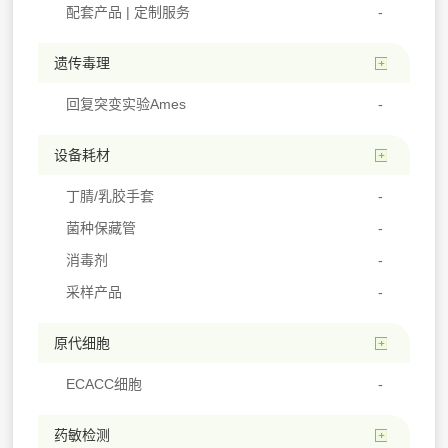
配套产品 | 定制服务
遗传毒理
回复突变实验Ames
设备耗材
丁腈/乳胶手套
菌种保藏管
消毒剂
采样产品
原代细胞
ECACC细胞
药敏检测