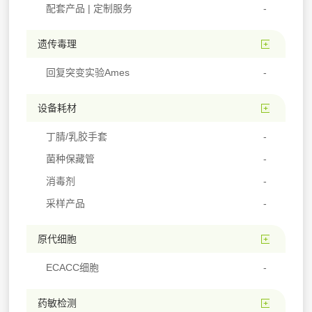
配套产品 | 定制服务
遗传毒理
回复突变实验Ames
设备耗材
丁腈/乳胶手套
菌种保藏管
消毒剂
采样产品
原代细胞
ECACC细胞
药敏检测