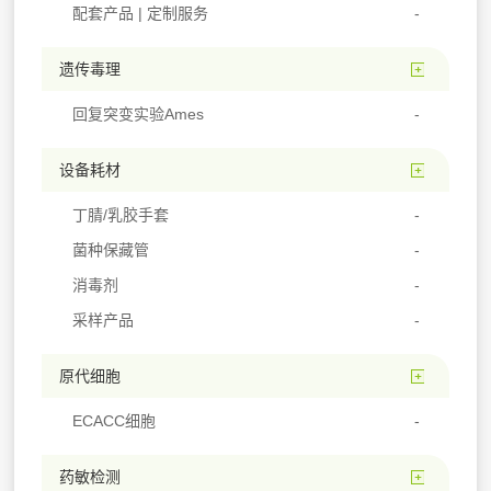
配套产品 | 定制服务
遗传毒理
回复突变实验Ames
设备耗材
丁腈/乳胶手套
菌种保藏管
消毒剂
采样产品
原代细胞
ECACC细胞
药敏检测