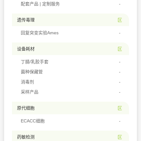
配套产品 | 定制服务
遗传毒理
回复突变实验Ames
设备耗材
丁腈/乳胶手套
菌种保藏管
消毒剂
采样产品
原代细胞
ECACC细胞
药敏检测