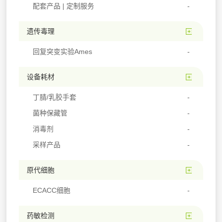
配套产品 | 定制服务
遗传毒理
回复突变实验Ames
设备耗材
丁腈/乳胶手套
菌种保藏管
消毒剂
采样产品
原代细胞
ECACC细胞
药敏检测