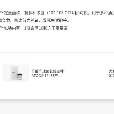
er™定量菌株，有多种浓度（102-108 CFU/颗)可供，用于
物负载、防腐效力验证、致死率试验等。
er™包装内有：1瓶含有10颗冻干定量菌
乳酸乳球菌乳酸亚种
大肠
ATCC® 19435™...
011