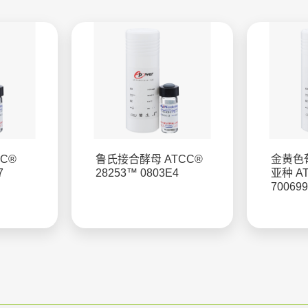
C®
鲁氏接合酵母 ATCC®
金黄色
7
28253™ 0803E4
亚种 A
70069