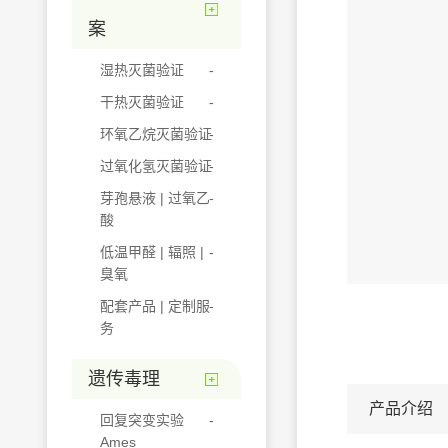
案
湿热灭菌验证
干热灭菌验证
环氧乙烷灭菌验证
过氧化氢灭菌验证
芽孢悬液 | 过氧乙
酸
低温甲醛 | 辐照 |
臭氧
配套产品 | 定制服
务
遗传毒理
产品介绍
回复突变实验
Ames