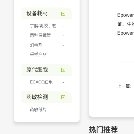
设备耗材
Epow
证、生
丁腈/乳胶手套
Epow
菌种保藏管
消毒剂
采样产品
原代细胞
ECACC细胞
上一篇：
药敏检测
药敏纸片
热门推荐