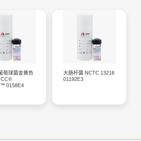
葡萄球菌金黄色
大肠杆菌 NCTC 13216
TCC®
01192E3
9™ 0158E4