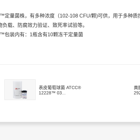
er™定量菌株，有多种浓度（102-108 CFU/颗)可供，用于
物负载、防腐效力验证、致死率试验等。
er™包装内有：1瓶含有10颗冻干定量菌
表皮葡萄球菌 ATCC®
粪
12228™ 03...
29