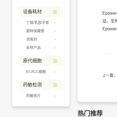
设备耗材
Epow
证、生
丁腈/乳胶手套
Epow
菌种保藏管
消毒剂
采样产品
原代细胞
ECACC细胞
上一篇：
药敏检测
药敏纸片
热门推荐