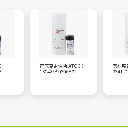
®
产气克雷伯菌 ATCC®
嗜根库克
3
13048™ 0306E3
9341™