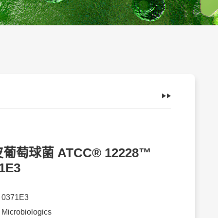
葡萄球菌 ATCC® 12228™
1E3
：
0371E3
：
Microbiologics