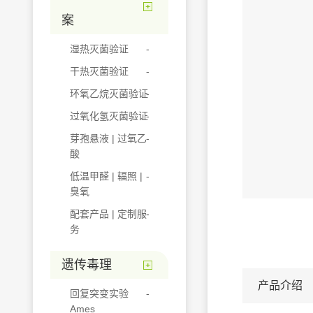
案
湿热灭菌验证
干热灭菌验证
环氧乙烷灭菌验证
过氧化氢灭菌验证
芽孢悬液 | 过氧乙
酸
低温甲醛 | 辐照 |
臭氧
配套产品 | 定制服
务
遗传毒理
产品介绍
回复突变实验
Ames