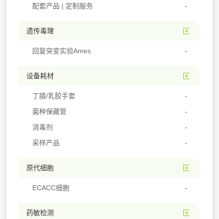
配套产品 | 定制服务
遗传毒理
回复突变实验Ames
设备耗材
丁腈/乳胶手套
菌种保藏管
消毒剂
采样产品
原代细胞
ECACC细胞
药敏检测