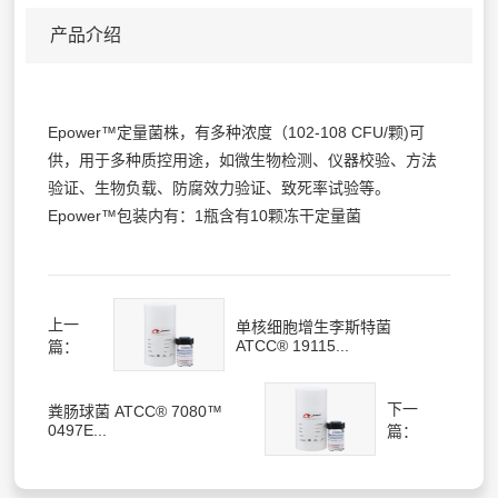
产品介绍
Epower™定量菌株，有多种浓度（102-108 CFU/颗)可
供，用于多种质控用途，如微生物检测、仪器校验、方法
验证、生物负载、防腐效力验证、致死率试验等。
Epower™包装内有：1瓶含有10颗冻干定量菌
上一
单核细胞增生李斯特菌
ATCC® 19115...
篇：
下一
粪肠球菌 ATCC® 7080™
0497E...
篇：