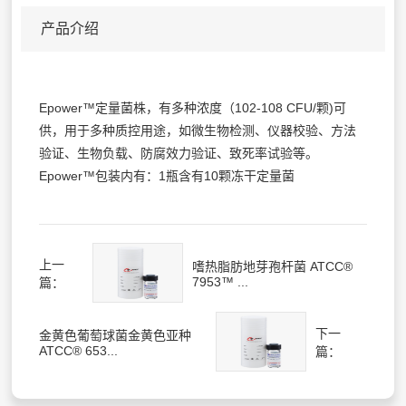
产品介绍
Epower™定量菌株，有多种浓度（102-108 CFU/颗)可
供，用于多种质控用途，如微生物检测、仪器校验、方法
验证、生物负载、防腐效力验证、致死率试验等。
Epower™包装内有：1瓶含有10颗冻干定量菌
上一
嗜热脂肪地芽孢杆菌 ATCC®
7953™ ...
篇：
下一
金黄色葡萄球菌金黄色亚种
ATCC® 653...
篇：