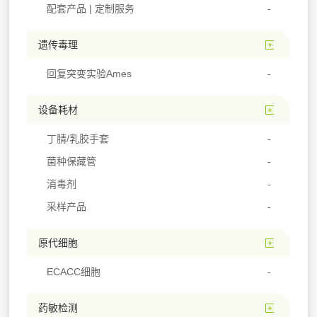
配套产品 | 定制服务
遗传毒理
回复突变实验Ames
设备耗材
丁腈/乳胶手套
菌种保藏管
消毒剂
采样产品
原代细胞
ECACC细胞
药敏检测