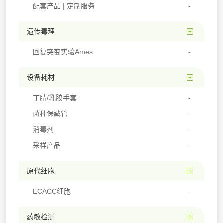
配套产品 | 定制服务
遗传毒理
回复突变实验Ames
设备耗材
丁腈/乳胶手套
菌种保藏管
消毒剂
采样产品
原代细胞
ECACC细胞
药敏检测