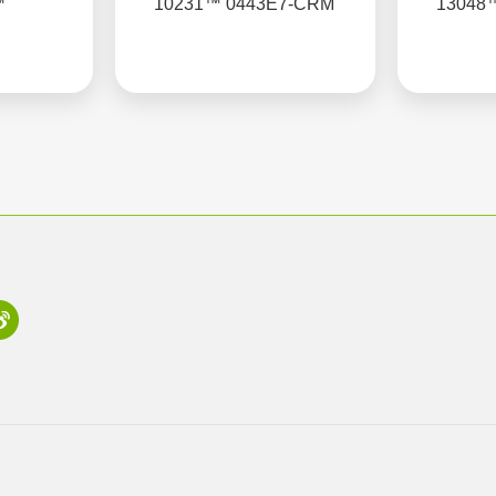
™
10231™ 0443E7-CRM
13048