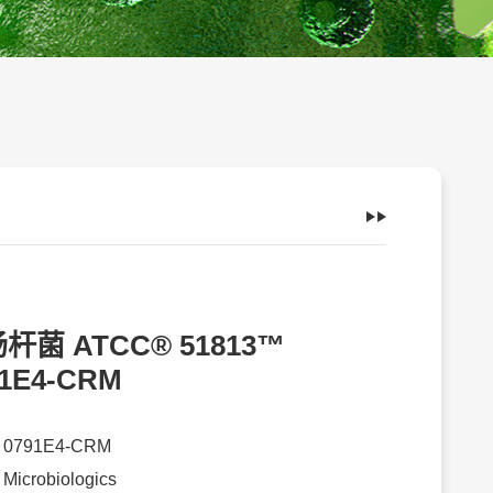
杆菌 ATCC® 51813™
91E4-CRM
：
0791E4-CRM
：
Microbiologics