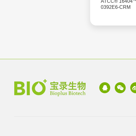
ATCC® 16404
0392E6-CRM