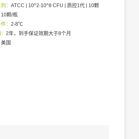
系列：
ATCC | 10^2-10^8 CFU | 质控1代 | 10颗
：
10颗/瓶
条件：
2-8℃
期：
2年，到手保证效期大于8个月
：
美国