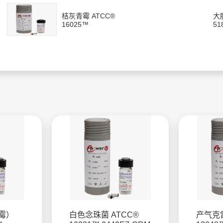
桔灰青霉 ATCC®
大
16025™
51
霉）
白色念珠菌 ATCC®
产气克雷