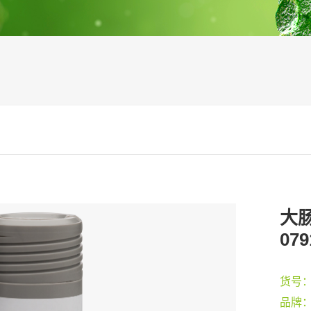
大肠
07
货号
品牌