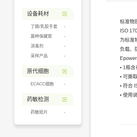
设备耗材
标准物
丁腈/乳胶手套
ISO 1
菌种保藏管
为标准
消毒剂
负载、
采样产品
Epow
• 1瓶
原代细胞
• 可
ECACC细胞
• 符合 
• 使用
药敏检测
药敏纸片