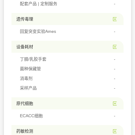
配套产品 | 定制服务
遗传毒理
回复突变实验Ames
设备耗材
丁腈/乳胶手套
菌种保藏管
消毒剂
采样产品
原代细胞
ECACC细胞
药敏检测