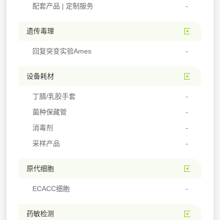
配套产品 | 定制服务
遗传毒理
回复突变实验Ames
设备耗材
丁腈/乳胶手套
菌种保藏管
消毒剂
采样产品
原代细胞
ECACC细胞
药敏检测