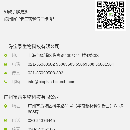
如欲了解更多
请扫描宝录生物微信二维码！
上海宝录生物科技有限公司
地址：
上海市杨浦区临青路430号4号楼4楼C区
电话：
021-55069502 55069503 55069508 55061584
传真：
021-55069508-802
邮箱：
info@bioplus-biotech.com
广州宝录生物科技有限公司
地址：
广州市黄埔区科丰路31号（华南新材料创新园）G1栋
603房
电话：
020-34393445
传真：
020-34037165