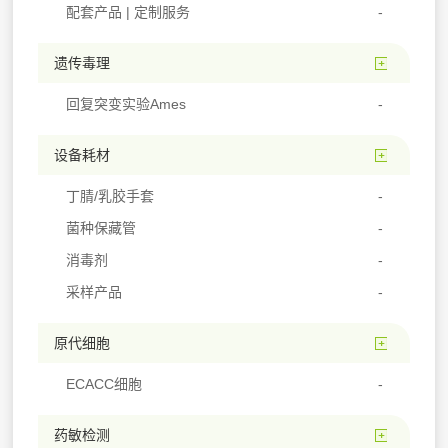
配套产品 | 定制服务
遗传毒理
回复突变实验Ames
设备耗材
丁腈/乳胶手套
菌种保藏管
消毒剂
采样产品
原代细胞
ECACC细胞
药敏检测