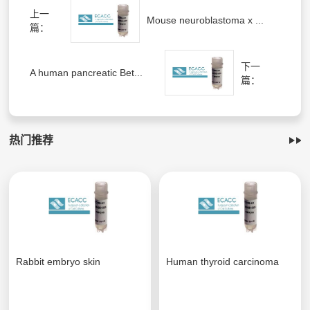
上一
Mouse neuroblastoma x ...
篇：
下一
A human pancreatic Bet...
篇：
热门推荐
Rabbit embryo skin
Human thyroid carcinoma