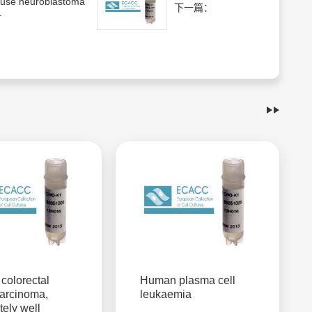
use neuroblastoma
下一篇：
.
colorectal
Human plasma cell
arcinoma,
leukaemia
ely well