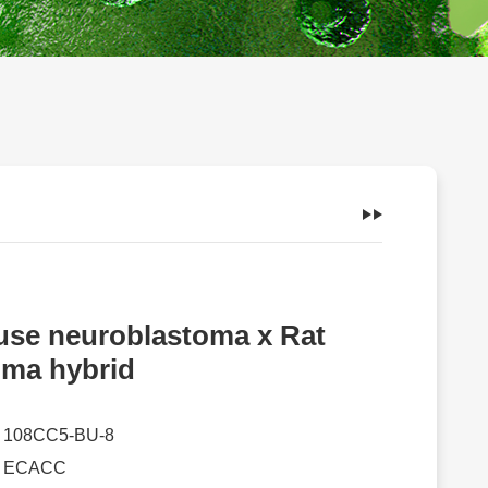
se neuroblastoma x Rat
oma hybrid
：
108CC5-BU-8
：
ECACC