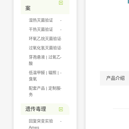
案
湿热灭菌验证
干热灭菌验证
环氧乙烷灭菌验证
过氧化氢灭菌验证
芽孢悬液 | 过氧乙
酸
低温甲醛 | 辐照 |
产品介绍
臭氧
配套产品 | 定制服
务
遗传毒理
回复突变实验
Ames