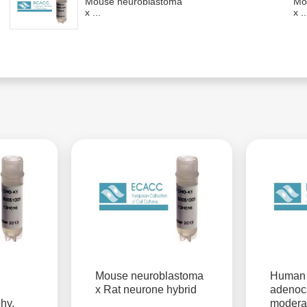
Mouse neuroblastoma
Mo
x ...
x ..
Mouse neuroblastoma
Human 
x Rat neurone hybrid
adenoc
phy,
moderat