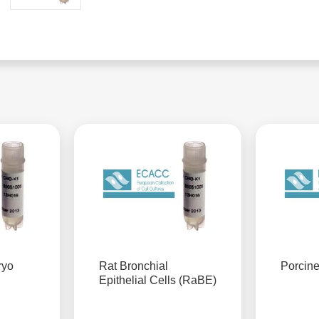
ryo
Rat Bronchial
Porcine
Epithelial Cells (RaBE)