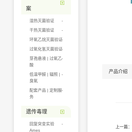
案
湿热灭菌验证
干热灭菌验证
环氧乙烷灭菌验证
过氧化氢灭菌验证
芽孢悬液 | 过氧乙
酸
产品介绍
低温甲醛 | 辐照 |
臭氧
配套产品 | 定制服
务
遗传毒理
回复突变实验
上一篇：
Ames