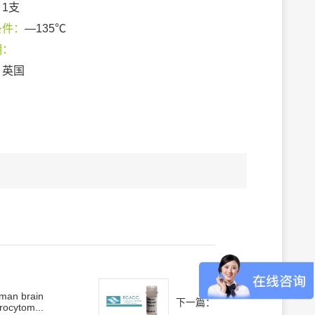
：
1支
条件：
—135℃
期：
：
英国
man brain
下一篇：
rocytom...