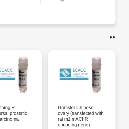
nning R-
Hamster Chinese
rsal prostatic
ovary (transfected with
arcinoma
rat m1 mAChR
encoding gene).