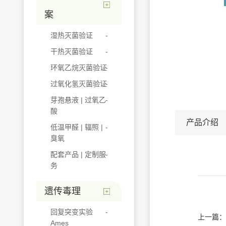
案
湿热灭菌验证
干热灭菌验证
环氧乙烷灭菌验证
过氧化氢灭菌验证
芽孢悬液 | 过氧乙
酸
产品介绍
低温甲醛 | 辐照 |
臭氧
配套产品 | 定制服
务
遗传毒理
回复突变实验
上一篇：
Ames