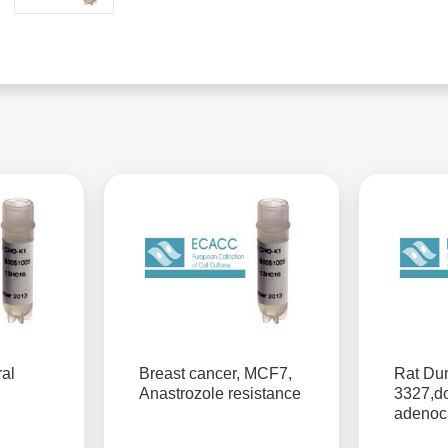
ral
Breast cancer, MCF7,
Rat Du
Anastrozole resistance
3327,do
adenoc