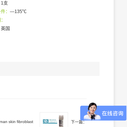
：
1支
条件：
—135℃
期：
：
英国
an skin fibroblast
下一篇：