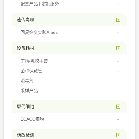
配套产品 | 定制服务
遗传毒理
回复突变实验Ames
设备耗材
丁腈/乳胶手套
菌种保藏管
消毒剂
采样产品
原代细胞
ECACC细胞
药敏检测