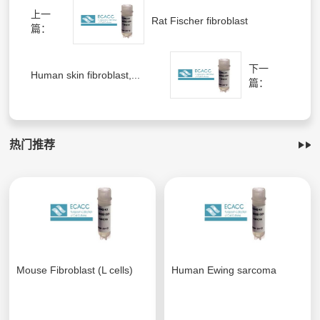
上一
Rat Fischer fibroblast
篇：
下一
Human skin fibroblast,...
篇：
热门推荐
Mouse Fibroblast (L cells)
Human Ewing sarcoma