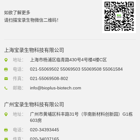
如欲了解更多
请扫描宝录生物微信二维码！
上海宝录生物科技有限公司
地址：
上海市杨浦区临青路430号4号楼4楼C区
电话：
021-55069502 55069503 55069508 55061584
传真：
021-55069508-802
邮箱：
info@bioplus-biotech.com
广州宝录生物科技有限公司
地址：
广州市黄埔区科丰路31号（华南新材料创新园）G1栋
603房
电话：
020-34393445
传真：
020-34037165