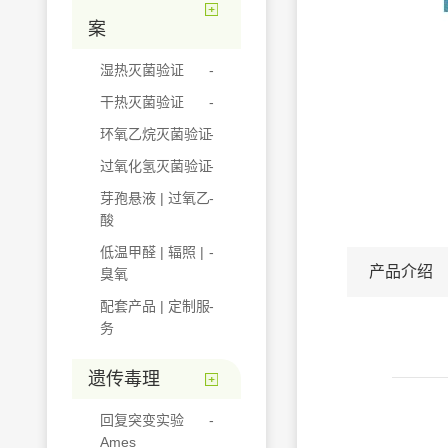
案
湿热灭菌验证
干热灭菌验证
环氧乙烷灭菌验证
过氧化氢灭菌验证
芽孢悬液 | 过氧乙
酸
低温甲醛 | 辐照 |
产品介绍
臭氧
配套产品 | 定制服
务
遗传毒理
回复突变实验
Ames