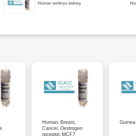
Human embryo kidney
Hu
Human, Breast,
Guinea 
e
Cancer, Oestrogen
receptor, MCF7