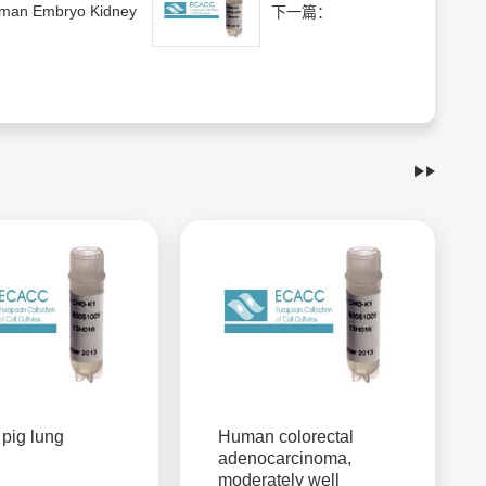
man Embryo Kidney
下一篇：
pig lung
Human colorectal
adenocarcinoma,
moderately well