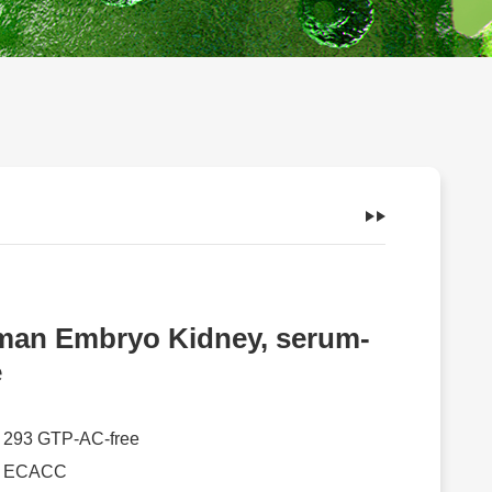
an Embryo Kidney, serum-
e
：
293 GTP-AC-free
：
ECACC