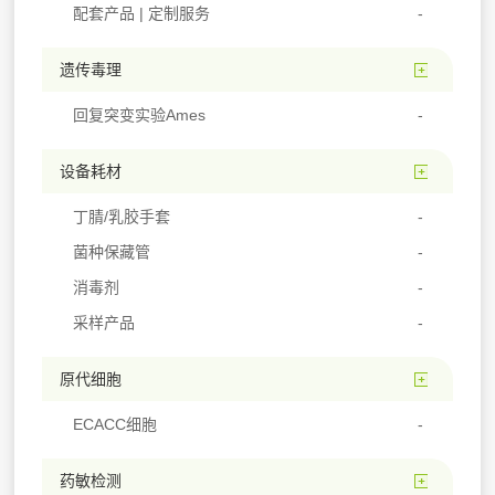
配套产品 | 定制服务
遗传毒理
回复突变实验Ames
设备耗材
丁腈/乳胶手套
菌种保藏管
消毒剂
采样产品
原代细胞
ECACC细胞
药敏检测