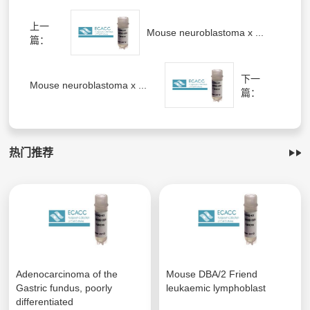
上一
Mouse neuroblastoma x ...
篇：
下一
Mouse neuroblastoma x ...
篇：
热门推荐
Adenocarcinoma of the
Mouse DBA/2 Friend
Gastric fundus, poorly
leukaemic lymphoblast
differentiated