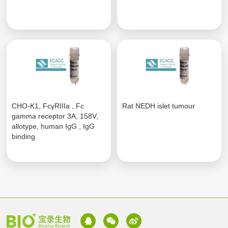
CHO-K1, FcγRIIIa , Fc
Rat NEDH islet tumour
gamma receptor 3A, 158V,
allotype, human IgG , IgG
binding