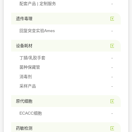
配套产品 | 定制服务
遗传毒理
回复突变实验Ames
设备耗材
丁腈/乳胶手套
菌种保藏管
消毒剂
采样产品
原代细胞
ECACC细胞
药敏检测