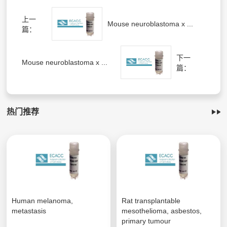
上一
Mouse neuroblastoma x ...
篇：
下一
Mouse neuroblastoma x ...
篇：
热门推荐
Human melanoma,
Rat transplantable
metastasis
mesothelioma, asbestos,
primary tumour