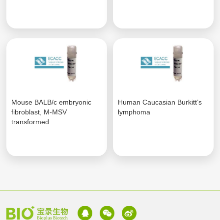
Mouse BALB/c embryonic
Human Caucasian Burkitt’s
fibroblast, M-MSV
lymphoma
transformed