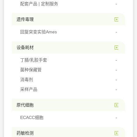
配套产品 | 定制服务
遗传毒理
回复突变实验Ames
设备耗材
丁腈/乳胶手套
菌种保藏管
消毒剂
采样产品
原代细胞
ECACC细胞
药敏检测