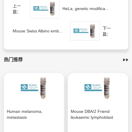
上一
HeLa, genetic modifica...
篇：
下一
Mouse Swiss Albino emb...
篇：
热门推荐
Human melanoma,
Mouse DBA/2 Friend
metastasis
leukaemic lymphoblast