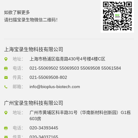
如欲了解更多
请扫描宝录生物微信二维码！
上海宝录生物科技有限公司
地址：
上海市杨浦区临青路430号4号楼4楼C区
电话：
021-55069502 55069503 55069508 55061584
传真：
021-55069508-802
邮箱：
info@bioplus-biotech.com
广州宝录生物科技有限公司
地址：
广州市黄埔区科丰路31号（华南新材料创新园）G1栋
603房
电话：
020-34393445
传真：
020-34037165