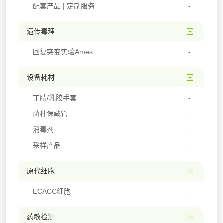
配套产品 | 定制服务
遗传毒理
回复突变实验Ames
设备耗材
丁腈/乳胶手套
菌种保藏管
消毒剂
采样产品
原代细胞
ECACC细胞
药敏检测