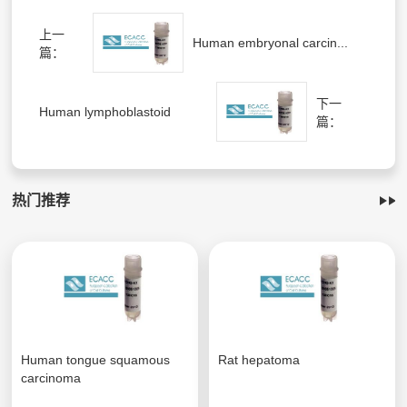
上一
Human embryonal carcin...
篇：
下一
Human lymphoblastoid
篇：
热门推荐
Human tongue squamous
Rat hepatoma
carcinoma