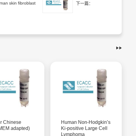
an skin fibroblast
下一篇：
r Chinese
Human Non-Hodgkin’s
(MEM adapted)
Ki-positive Large Cell
Lymphoma