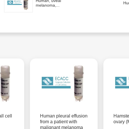
Human, uveal
Hum
melanoma,...
l cell
Human pleural effusion
Hamste
from a patient with
ovary 
malignant melanoma