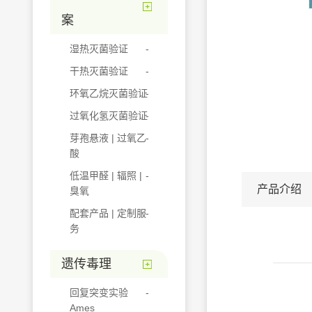
案
湿热灭菌验证
干热灭菌验证
环氧乙烷灭菌验证
过氧化氢灭菌验证
芽孢悬液 | 过氧乙
酸
低温甲醛 | 辐照 |
产品介绍
臭氧
配套产品 | 定制服
务
遗传毒理
回复突变实验
Ames