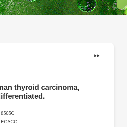
an thyroid carcinoma,
ifferentiated.
：
8505C
：
ECACC