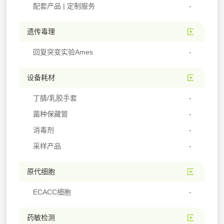
配套产品 | 定制服务
遗传毒理
回复突变实验Ames
设备耗材
丁腈/乳胶手套
菌种保藏管
消毒剂
采样产品
原代细胞
ECACC细胞
药敏检测