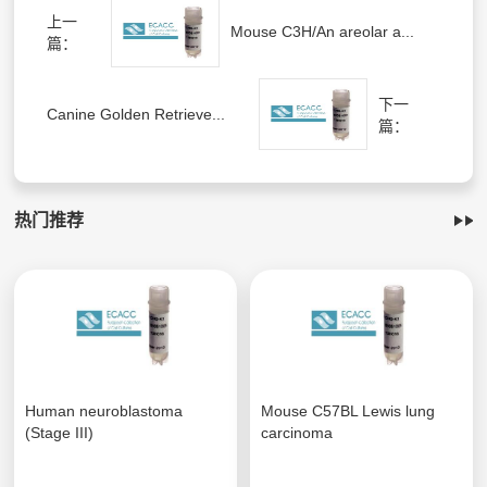
上一
Mouse C3H/An areolar a...
篇：
下一
Canine Golden Retrieve...
篇：
热门推荐
Human neuroblastoma
Mouse C57BL Lewis lung
(Stage III)
carcinoma