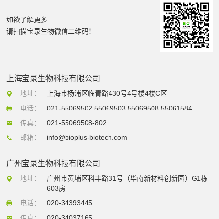
如欲了解更多
请扫描宝录生物微信二维码！
上海宝录生物科技有限公司
地址：
上海市杨浦区临青路430号4号楼4楼C区
电话：
021-55069502 55069503 55069508 55061584
传真：
021-55069508-802
邮箱：
info@bioplus-biotech.com
广州宝录生物科技有限公司
地址：
广州市黄埔区科丰路31号（华南新材料创新园）G1栋
603房
电话：
020-34393445
传真：
020-34037165