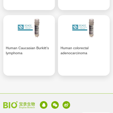
Human Caucasian Burkitt’s
Human colorectal
lymphoma
adenocarcinoma