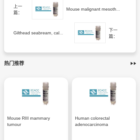
上一
Mouse malignant mesoth...
篇：
下一
Gilthead seabream, cal...
篇：
热门推荐
Mouse RIII mammary
Human colorectal
tumour
adenocarcinoma