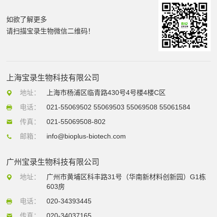
如欲了解更多
请扫描宝录生物微信二维码！
上海宝录生物科技有限公司
地址：
上海市杨浦区临青路430号4号楼4楼C区
电话：
021-55069502 55069503 55069508 55061584
传真：
021-55069508-802
邮箱：
info@bioplus-biotech.com
广州宝录生物科技有限公司
地址：
广州市黄埔区科丰路31号（华南新材料创新园）G1栋
603房
电话：
020-34393445
传真：
020-34037165