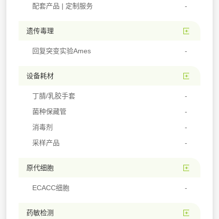
配套产品 | 定制服务
遗传毒理
回复突变实验Ames
设备耗材
丁腈/乳胶手套
菌种保藏管
消毒剂
采样产品
原代细胞
ECACC细胞
药敏检测