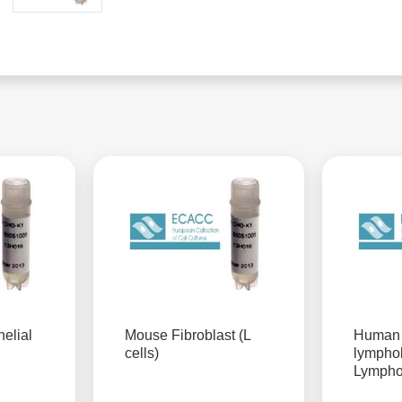
elial
Mouse Fibroblast (L
Human 
cells)
lymphob
Lymph