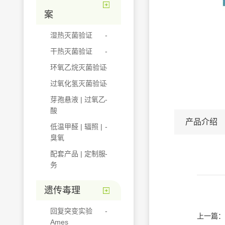
案
湿热灭菌验证
干热灭菌验证
环氧乙烷灭菌验证
过氧化氢灭菌验证
芽孢悬液 | 过氧乙
酸
产品介绍
低温甲醛 | 辐照 |
臭氧
配套产品 | 定制服
务
遗传毒理
回复突变实验
上一篇：
Ames