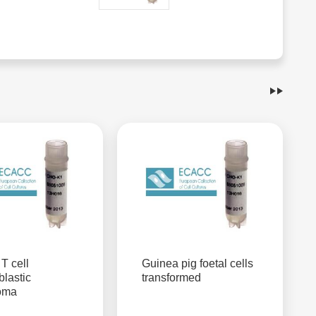
T cell
Guinea pig foetal cells
lastic
transformed
oma