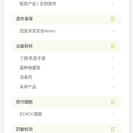
配套产品 | 定制服务
遗传毒理
回复突变实验Ames
设备耗材
丁腈/乳胶手套
菌种保藏管
消毒剂
采样产品
原代细胞
ECACC细胞
药敏检测