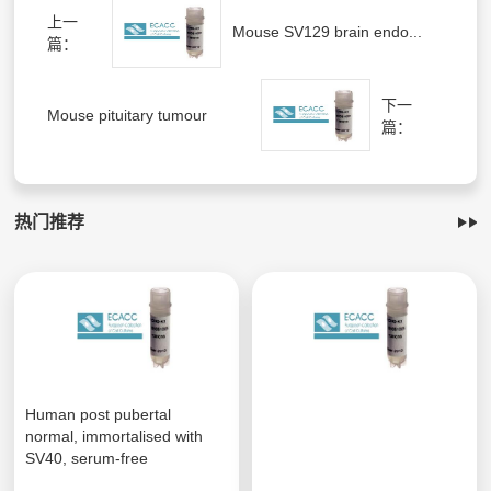
上一
Mouse SV129 brain endo...
篇：
下一
Mouse pituitary tumour
篇：
热门推荐
Human post pubertal
normal, immortalised with
SV40, serum-free