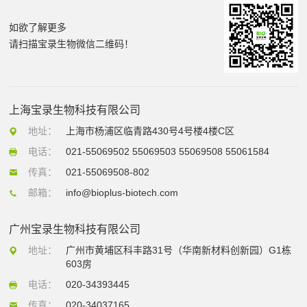
如欲了解更多
请扫描宝录生物微信二维码！
上海宝录生物科技有限公司
地址：
上海市杨浦区临青路430号4号楼4楼C区
电话：
021-55069502 55069503 55069508 55061584
传真：
021-55069508-802
邮箱：
info@bioplus-biotech.com
广州宝录生物科技有限公司
地址：
广州市黄埔区科丰路31号（华南新材料创新园）G1栋
603房
电话：
020-34393445
传真：
020-34037165