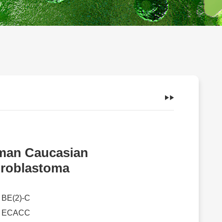
an Caucasian
roblastoma
：
BE(2)-C
：
ECACC