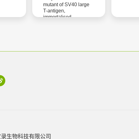
mutant of SV40 large
T-antigen,
immortalised,
serotonergic, neuronal
宝录生物科技有限公司