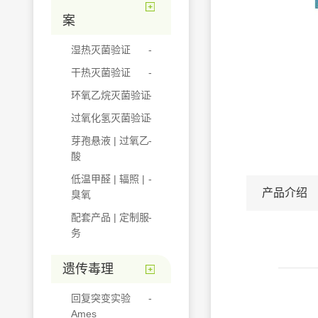
案
湿热灭菌验证
干热灭菌验证
环氧乙烷灭菌验证
过氧化氢灭菌验证
芽孢悬液 | 过氧乙
酸
低温甲醛 | 辐照 |
产品介绍
臭氧
配套产品 | 定制服
务
遗传毒理
回复突变实验
Ames