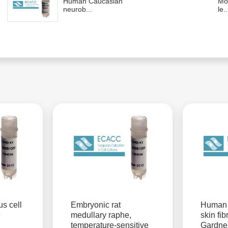
Human Caucasian
Mo
neurob...
le..
s cell
Embryonic rat
Human 
e
medullary raphe,
skin fib
temperature-sensitive
Gardne