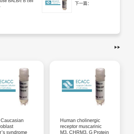
use BALB/c B cell
下一篇：
.
Caucasian
Human cholinergic
roblast
receptor muscarinic
r’s syndrome
M3, CHRM3, G Protein