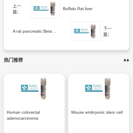
上一
Buffalo Rat liver
篇：
下一
A rat pancreatic Beta ...
篇：
热门推荐
Human colorectal
Mouse embryonic stem cell
adenocarcinoma