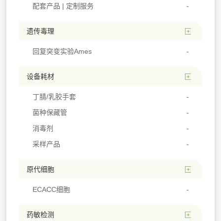
配套产品 | 定制服务
遗传毒理
回复突变实验Ames
设备耗材
丁腈/乳胶手套
菌种保藏管
消毒剂
采样产品
原代细胞
ECACC细胞
药敏检测