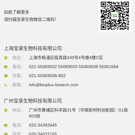
如欲了解更多
请扫描宝录生物微信二维码！
上海宝录生物科技有限公司
地址：
上海市杨浦区临青路430号4号楼4楼C区
电话：
021-55069502 55069503 55069508 55061584
传真：
021-55069508-802
邮箱：
info@bioplus-biotech.com
广州宝录生物科技有限公司
地址：
广州市黄埔区科丰路31号（华南新材料创新园）G1栋
603房
电话：
020-34393445
传真：
020-34037165