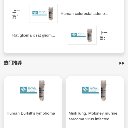
上一
Human colorectal adeno...
篇：
下一
Rat glioma x rat gliom...
篇：
热门推荐
Human Burkitt’s lymphoma
Mink lung, Moloney murine
sarcoma virus infected