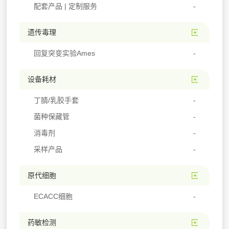
配套产品 | 定制服务
遗传毒理
回复突变实验Ames
设备耗材
丁腈/乳胶手套
菌种保藏管
消毒剂
采样产品
原代细胞
ECACC细胞
药敏检测