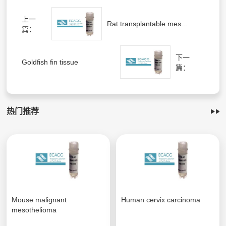
上一
Rat transplantable mes...
篇：
下一
Goldfish fin tissue
篇：
热门推荐
Mouse malignant
Human cervix carcinoma
mesothelioma