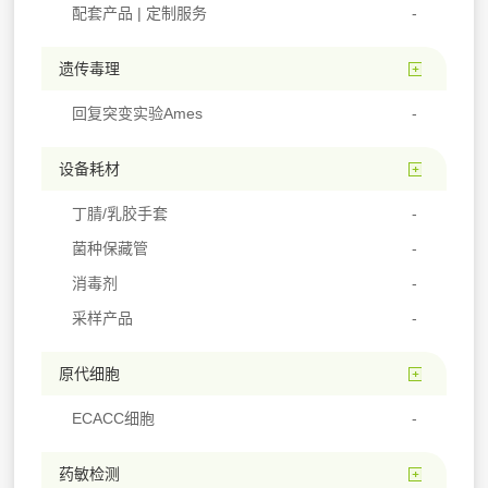
配套产品 | 定制服务
遗传毒理
回复突变实验Ames
设备耗材
丁腈/乳胶手套
菌种保藏管
消毒剂
采样产品
原代细胞
ECACC细胞
药敏检测