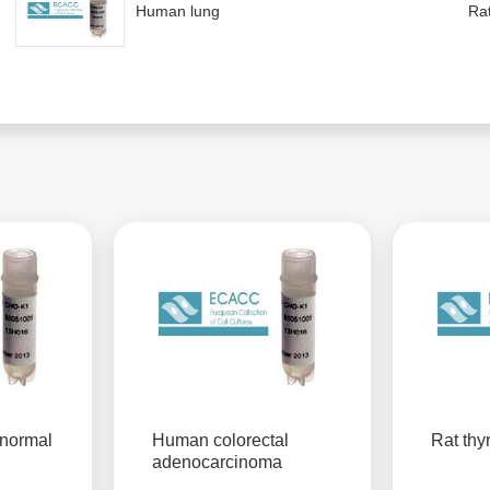
Human lung
Rat
, normal
Human colorectal
Rat thy
adenocarcinoma