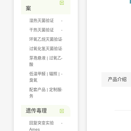
案
湿热灭菌验证
干热灭菌验证
环氧乙烷灭菌验证
过氧化氢灭菌验证
芽孢悬液 | 过氧乙
酸
低温甲醛 | 辐照 |
产品介绍
臭氧
配套产品 | 定制服
务
遗传毒理
回复突变实验
Ames