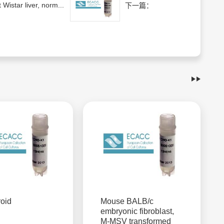
 Wistar liver, norm...
下一篇：
roid
Mouse BALB/c
embryonic fibroblast,
M-MSV transformed