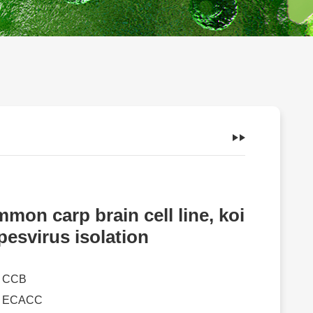
mon carp brain cell line, koi
pesvirus isolation
：
CCB
：
ECACC