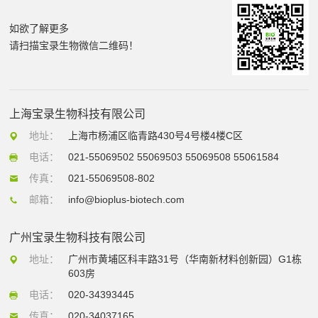
如欲了解更多
请扫描宝录生物微信二维码！
上海宝录生物科技有限公司
地址：
上海市杨浦区临青路430号4号楼4楼C区
电话：
021-55069502 55069503 55069508 55061584
传真：
021-55069508-802
邮箱：
info@bioplus-biotech.com
广州宝录生物科技有限公司
地址：
广州市黄埔区科丰路31号（华南新材料创新园）G1栋
603房
电话：
020-34393445
传真：
020-34037165