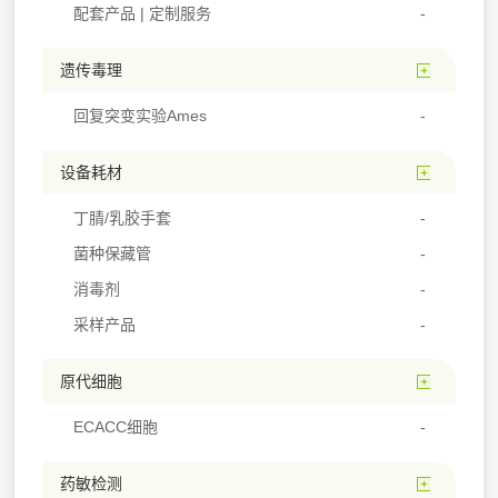
配套产品 | 定制服务
遗传毒理
回复突变实验Ames
设备耗材
丁腈/乳胶手套
菌种保藏管
消毒剂
采样产品
原代细胞
ECACC细胞
药敏检测