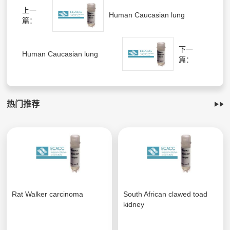
上一
Human Caucasian lung
篇：
下一
Human Caucasian lung
篇：
热门推荐
Rat Walker carcinoma
South African clawed toad
kidney