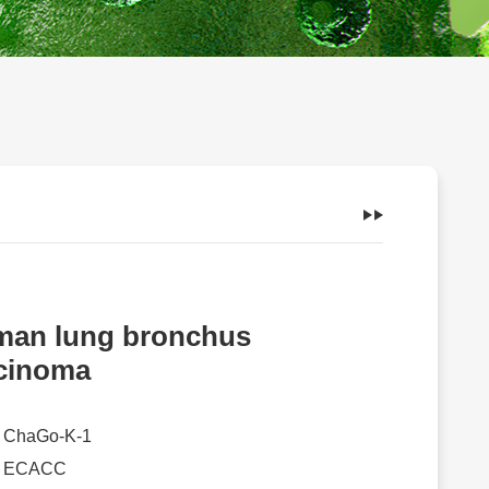
an lung bronchus
cinoma
：
ChaGo-K-1
：
ECACC