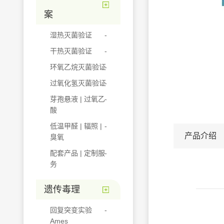
案
湿热灭菌验证
干热灭菌验证
环氧乙烷灭菌验证
过氧化氢灭菌验证
芽孢悬液 | 过氧乙
酸
低温甲醛 | 辐照 |
产品介绍
臭氧
配套产品 | 定制服
务
遗传毒理
回复突变实验
Ames