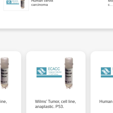
Human cervix
Mo
carcinoma
c...
line,
Wilms’ Tumor, cell line,
Human 
anaplastic. P53.