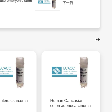
use embryonic stem
下一篇：
uterus sarcoma
Human Caucasian
colon adenocarcinoma