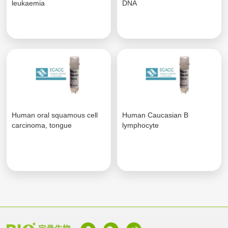
leukaemia
DNA
Human oral squamous cell
Human Caucasian B
carcinoma, tongue
lymphocyte