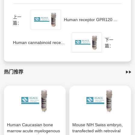
上一
Human receptor GPR120 ...
篇：
下一
Human cannabinoid rece...
篇：
热门推荐
Human Caucasian bone
Mouse NIH Swiss embryo,
marrow acute myelogenous
transfected with retroviral