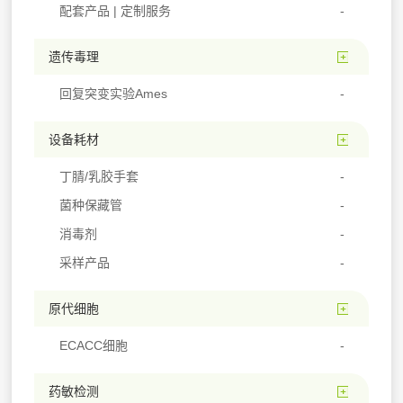
配套产品 | 定制服务
遗传毒理
回复突变实验Ames
设备耗材
丁腈/乳胶手套
菌种保藏管
消毒剂
采样产品
原代细胞
ECACC细胞
药敏检测