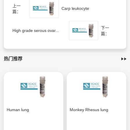
上一
Carp leukocyte
篇：
下一
High grade serous ovar...
篇：
热门推荐
Human lung
Monkey Rhesus lung