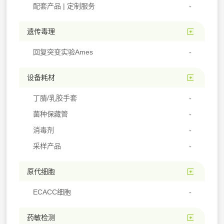
配套产品 | 定制服务
遗传毒理
回复突变实验Ames
设备耗材
丁腈/乳胶手套
菌种保藏管
消毒剂
采样产品
原代细胞
ECACC细胞
药敏检测