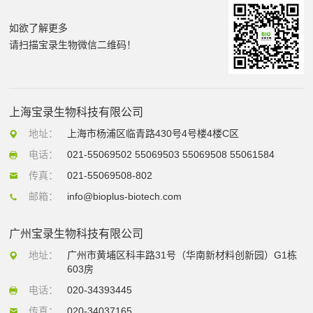
如欲了解更多
请扫描宝录生物微信二维码！
上海宝录生物科技有限公司
地址：
上海市杨浦区临青路430号4号楼4楼C区
电话：
021-55069502 55069503 55069508 55061584
传真：
021-55069508-802
邮箱：
info@bioplus-biotech.com
广州宝录生物科技有限公司
地址：
广州市黄埔区科丰路31号（华南新材料创新园）G1栋
603房
电话：
020-34393445
传真：
020-34037165