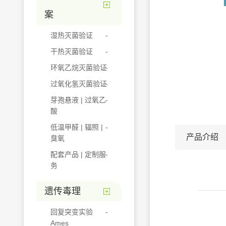
案
湿热灭菌验证
干热灭菌验证
环氧乙烷灭菌验证
过氧化氢灭菌验证
芽孢悬液 | 过氧乙
酸
低温甲醛 | 辐照 |
产品介绍
臭氧
配套产品 | 定制服
务
遗传毒理
回复突变实验
Ames