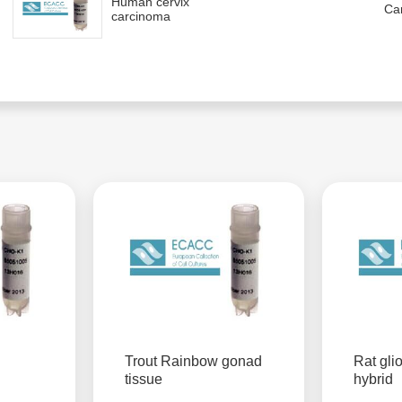
Human cervix
Ca
carcinoma
Trout Rainbow gonad
Rat gli
tissue
hybrid