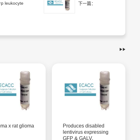
rp leukocyte
下一篇：
oma x rat glioma
Produces disabled
lentivirus expressing
GFP & GALV,