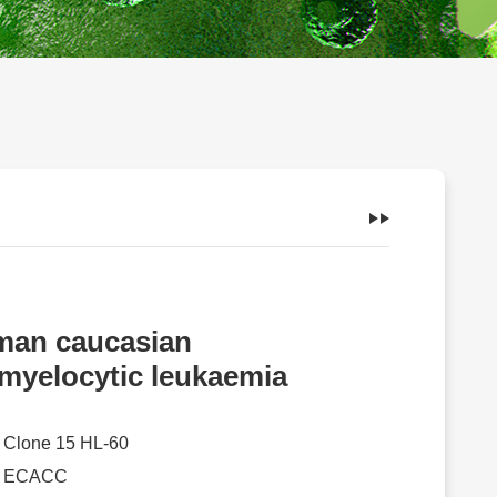
an caucasian
myelocytic leukaemia
：
Clone 15 HL-60
：
ECACC