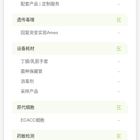
配套产品 | 定制服务
遗传毒理
回复突变实验Ames
设备耗材
丁腈/乳胶手套
菌种保藏管
消毒剂
采样产品
原代细胞
ECACC细胞
药敏检测