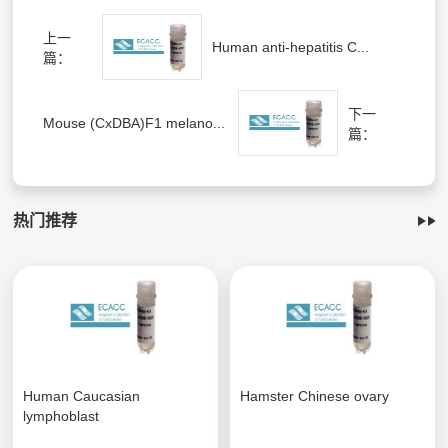
上一
Human anti-hepatitis C...
篇：
下一
Mouse (CxDBA)F1 melano...
篇：
热门推荐
Human Caucasian
Hamster Chinese ovary
lymphoblast